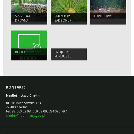
SPRZEDAŻ
SPRZEDAŻ
ŁOWIECTWO
DREWNA
SADZONEK
RODO
PROJEKTY I
FUNDUSZE
EUROPEJSKIE
KONTAKT:
Nadleśnictwo Chełm
ul. Hrubieszowska 123
22-100 Chełm
tel. 82 560 32 98, 560 32 09,
784-090-797
chelm@lublin.lasy.gov.pl