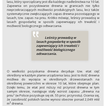
lasu, który sporządzany jest dla każdego nadleśnictwa na 10 lat.
Zapewnia on pozyskiwanie drewna w granicach nie tylko
nieprzekraczających możliwości produkcyjnych lasu, lecz także
systematycznie zwiększających zapas drewna pozostającego w
lasach, tzw. zapas na pniu. Krótko mówiąc, leśnicy prowadzą w
lasach gospodarkę w sposób zapewniający ich trwałość i
możliwość biologicznego odtwarzania.
Leśnicy prowadzą w
lasach gospodarkę w sposób
zapewniający ich trwałość i
możliwość biologicznego
odtwarzania.
O wielkości pozyskania drewna decyduje tzw. etat cięć
określony w każdym planie urządzenia lasu. Jest to ilość drewna
możliwa do wycięcia w określonych drzewostanach na
określonej powierzchni w okresie 10 lat, które obejmuje plan.
Dzięki temu, że etat jest niższy niż przyrost drewna w tym
samym okresie, następuje stały wzrost zapasu „drewna na
pniu" (w Polsce pozyskuje się ok. 55 proc. przyrostu). Ocenia się,
że zasobność polskich lasów wynosi obecnie ponad 2,049 mld
3
m
drewna.