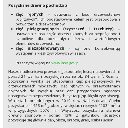
Pozyskane drewno pochodzi z:
cięć rębnych
– usuwania z lasu drzewostanów
„dojrzałych"; ich podstawowym celem jest przebudowa i
odtworzenie drzewostanów;
cięć pielęgnacyjnych (czyszczeń i trzebieży)
–
usuwania z lasu części drzew uznanych za niepożądane i
szkodliwe dla pozostałych drzew i wartościowych
elementów drzewostanu;
cięć niezaplanowanych
– są one konsekwencją
wystąpienia klęsk żywiołowych w lasach.
Przeczytaj więcej na
www.lasy.gov.pl
.
Nasze nadleśnictwo prowadzi gospodarkę leśną na powierzchni
3
ponad 21 tys. ha i pozyskuje rocznie ok. 84 tys. m
. Rozmiar
pozyskania wynika ze stosowania cięć pielęgnacyjnych (w
drzewostanach młodszych), cięć rębnych (w drzewostanach
dojrzałych do wyrębu) oraz cięć przygodnych będących
następstwem nieprzewidzianych sytuacji (np. klęski żywiołowej).
W cięciach przedrębnych w 2019 r. w Nadleśnictwie Chełm
3
3
pozyskano 41423 m
grubizny, w cięciach rębnych 41034 m
, a
3
w przygodnych 5576 m
. Większość pozyskania stanowi
drewno sosnowe - ponad 43%. Z gatunków liściastych
pozyskuje się głównie dąb, olsza, brzoza, grab, osika i jesion.