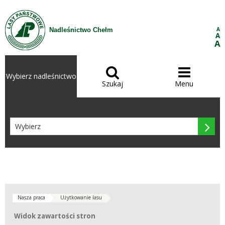
Przejdź do treści
A
Nadleśnictwo Chełm
A
A


Wybierz nadleśnictwo
Szukaj
Menu

Nasza praca
Użytkowanie lasu
Widok zawartości stron
Widok zawartości stron