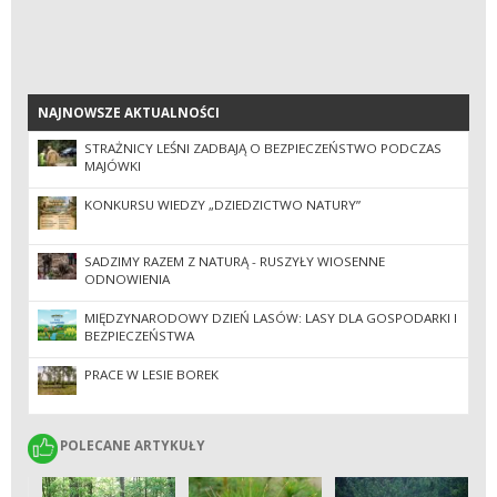
NAJNOWSZE AKTUALNOŚCI
NAJNOWSZE AKTUALNOŚCI
STRAŻNICY LEŚNI ZADBAJĄ O BEZPIECZEŃSTWO PODCZAS
MAJÓWKI
KONKURSU WIEDZY „DZIEDZICTWO NATURY”
SADZIMY RAZEM Z NATURĄ - RUSZYŁY WIOSENNE
ODNOWIENIA
MIĘDZYNARODOWY DZIEŃ LASÓW: LASY DLA GOSPODARKI I
BEZPIECZEŃSTWA
PRACE W LESIE BOREK
POLECANE ARTYKUŁY
POLECANE ARTYKUŁY