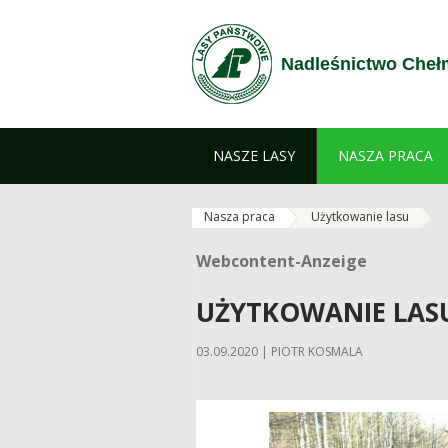
Zum Inhalt wechseln
Nadleśnictwo Cheł
NASZE LASY
NASZA PRACA
Nasza praca
Użytkowanie lasu
Webcontent-Anzeige
Webcontent-Anzeige
UŻYTKOWANIE LAS
03.09.2020 | PIOTR KOSMALA