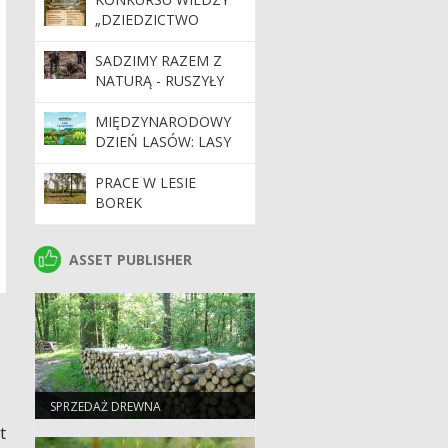
„DZIEDZICTWO
NATURY”
SADZIMY RAZEM Z
NATURĄ - RUSZYŁY
WIOSENNE
ODNOWIENIA
MIĘDZYNARODOWY
DZIEŃ LASÓW: LASY
DLA GOSPODARKI I
BEZPIECZEŃSTWA
PRACE W LESIE
BOREK
ASSET PUBLISHER
ASSET PUBLISHER
SPRZEDAŻ DREWNA
t