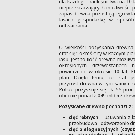
dla każdego nadleśnictwa na 10 
nieprzekraczających możliwości p
zapas drewna pozostającego w las
lasach gospodarkę w sposób 
odtwarzania.
O wielkości pozyskania drewna 
etat cięć określony w każdym pla
lasu. Jest to ilość drewna możliw
określonych drzewostanach n
powierzchni w okresie 10 lat, 
plan. Dzięki temu, że etat je
przyrost drewna w tym samym ok
Polsce pozyskuje się ok. 55 proc
3
obecnie ponad 2,049 mld m
drew
Pozyskane drewno pochodzi z:
cięć rębnych
– usuwania z l
przebudowa i odtworzenie d
cięć pielęgnacyjnych (czysz