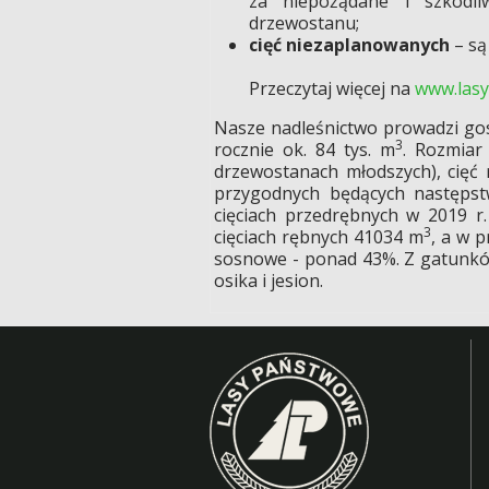
za niepożądane i szkodli
drzewostanu;
cięć niezaplanowanych
– są
Przeczytaj więcej na
www.lasy
Nasze nadleśnictwo prowadzi gos
3
rocznie ok. 84 tys. m
. Rozmiar
drzewostanach młodszych), cięć 
przygodnych będących następstw
cięciach przedrębnych w 2019 
3
cięciach rębnych 41034 m
, a w 
sosnowe - ponad 43%. Z gatunków 
osika i jesion.