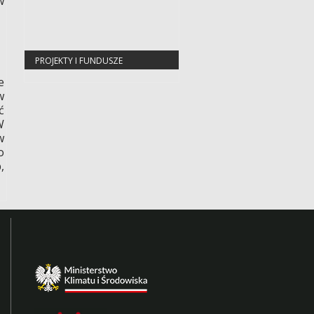
w
PROJEKTY I FUNDUSZE
EUROPEJSKIE
e
w
ć
W
w
o
,