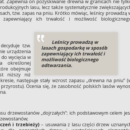
lat. Zapewnia on pozyskiwanie drewna w granicach nie tylk
rodukcyjnych lasu, lecz także systematycznie zwiększającyc
ach, tzw. zapas na pniu. Krótko mówiąc, leśnicy prowadzą 
zapewniający ich trwałość i możliwość biologiczneg
Leśnicy prowadzą w
decyduje tzw.
lasach gospodarkę w sposób
nie urządzenia
zapewniający ich trwałość i
a do wycięcia w
możliwość biologicznego
a określonej
odtwarzania.
które obejmuje
st niższy niż
resie, następuje stały wzrost zapasu „drewna na pniu" (
. przyrostu). Ocenia się, że zasobność polskich lasów wynos
na.
asu drzewostanów „dojrzałych"; ich podstawowym celem jes
rzewostanów;
czeń i trzebieży)
– usuwania z lasu części drzew uznanyc