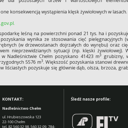
we dla pozostałych drzew i wartościowych elementó
 one konsekwencją wystąpienia klęsk żywiołowych w lasach.
.gov.pl
.
podarkę leśną na powierzchni ponad 21 tys. ha i pozyskuj
 pozyskania wynika ze stosowania cięć pielęgnacyjnych (
rębnych (w drzewostanach dojrzałych do wyrębu) oraz cię
em nieprzewidzianych sytuacji (np. klęski żywiołowej). 
3
r. w Nadleśnictwie Chełm pozyskano 41423 m
grubizny, 
3
przygodnych 5576 m
. Większość pozyskania stanowi drewn
liściastych pozyskuje się głównie dąb, olsza, brzoza, grab
KONTAKT:
Śledź nasze profile:
Nadleśnictwo Chełm
ul. Hrubieszowska 123
22-100 Chełm
tel. 82 560 32 98, 560 32 09,
784-