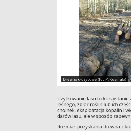
Drewno dłużycowe (fot. P. Kosmala)
Użytkowanie lasu to korzystanie
leśnego, zbiór roślin lub ich cz
choinek, eksploatacja kopalin i w
darów lasu, ale w sposób zapewni
Rozmiar pozyskania drewna okreś