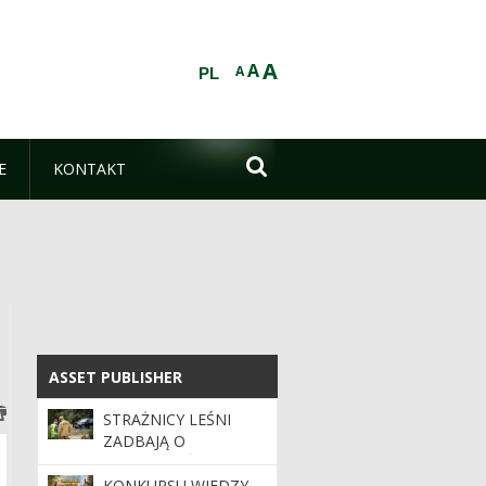
A
A
A
PL

E
KONTAKT
ASSET PUBLISHER
ASSET PUBLISHER
STRAŻNICY LEŚNI
ZADBAJĄ O
BEZPIECZEŃSTWO
PODCZAS MAJÓWKI
KONKURSU WIEDZY