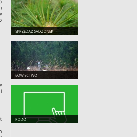
o
h
w
o
SPRZEDAŻ SADZONEK
ŁOWIECTWO
w
i
t
RODO
h